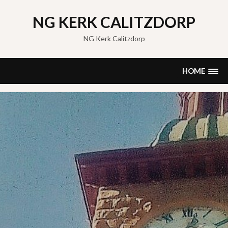
Skip
to
NG KERK CALITZDORP
content
NG Kerk Calitzdorp
HOME